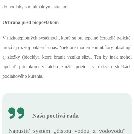
do podlahy s minimálnymi stratami.
Ochrana pred biopovlakom
V nízkoteplotných systémoch, ktoré sú pre tepelné čerpadlá typické,
hrozí aj rozvoj baktérií a rias. Niektoré moderné inhibítory obsahujú
aj zložky (biocídy), ktoré bránia vzniku slizu. Ten by inak mohol
upchať prietokomery alebo znížiť prietok v úzkych slučkách
podlahového kúrenia.
Naša poctivá rada
Napustiť systém „čistou vodou z vodovodu“