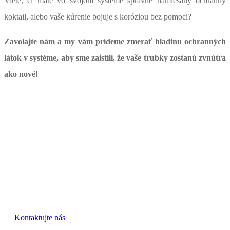
Viete, či máte vo svojom systéme správne namiešaný ochranný
koktail, alebo vaše kúrenie bojuje s koróziou bez pomoci?
Zavolajte nám a my vám prídeme zmerať hladinu ochranných
látok v systéme, aby sme zaistili, že vaše trubky zostanú zvnútra
ako nové!
Máte záujem o niektorú z našich
služieb?
Budeme radi ak nás skontaktujete a necháte si vypracovať
cenovú ponuku.
Kontaktujte nás