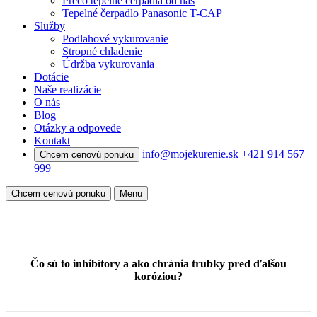
Prečo tepelné čerpadlá od nás
Tepelné čerpadlo Panasonic T-CAP
Služby
Podlahové vykurovanie
Stropné chladenie
Údržba vykurovania
Dotácie
Naše realizácie
O nás
Blog
Otázky a odpovede
Kontakt
info@mojekurenie.sk
+421 914 567
Chcem cenovú ponuku
999
Chcem cenovú ponuku
Menu
Čo sú to inhibítory a ako chránia trubky pred ďalšou
koróziou?