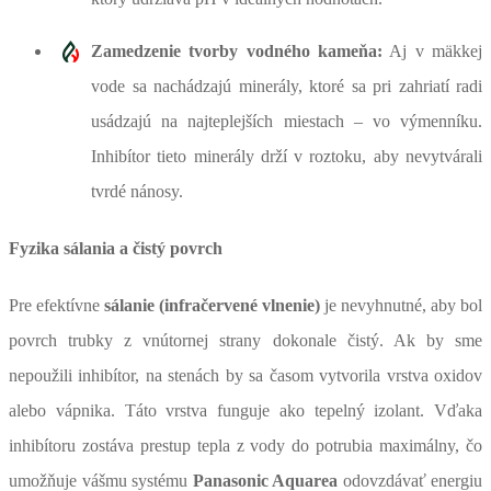
Zamedzenie tvorby vodného kameňa:
Aj v mäkkej
vode sa nachádzajú minerály, ktoré sa pri zahriatí radi
usádzajú na najteplejších miestach – vo výmenníku.
Inhibítor tieto minerály drží v roztoku, aby nevytvárali
tvrdé nánosy.
Fyzika sálania a čistý povrch
Pre efektívne
sálanie (infračervené vlnenie)
je nevyhnutné, aby bol
povrch trubky z vnútornej strany dokonale čistý. Ak by sme
nepoužili inhibítor, na stenách by sa časom vytvorila vrstva oxidov
alebo vápnika. Táto vrstva funguje ako tepelný izolant. Vďaka
inhibítoru zostáva prestup tepla z vody do potrubia maximálny, čo
umožňuje vášmu systému
Panasonic Aquarea
odovzdávať energiu