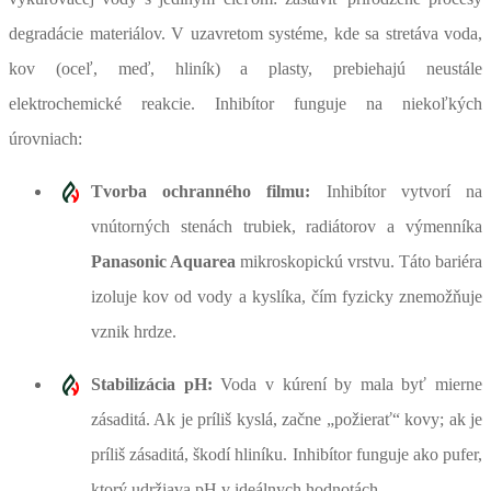
degradácie materiálov. V uzavretom systéme, kde sa stretáva voda,
kov (oceľ, meď, hliník) a plasty, prebiehajú neustále
elektrochemické reakcie. Inhibítor funguje na niekoľkých
úrovniach:
Tvorba ochranného filmu:
Inhibítor vytvorí na
vnútorných stenách trubiek, radiátorov a výmenníka
Panasonic Aquarea
mikroskopickú vrstvu. Táto bariéra
izoluje kov od vody a kyslíka, čím fyzicky znemožňuje
vznik hrdze.
Stabilizácia pH:
Voda v kúrení by mala byť mierne
zásaditá. Ak je príliš kyslá, začne „požierať“ kovy; ak je
príliš zásaditá, škodí hliníku. Inhibítor funguje ako pufer,
ktorý udržiava pH v ideálnych hodnotách.