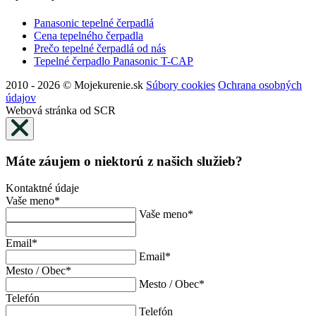
Panasonic tepelné čerpadlá
Cena tepelného čerpadla
Prečo tepelné čerpadlá od nás
Tepelné čerpadlo Panasonic T-CAP
2010 - 2026 © Mojekurenie.sk
Súbory cookies
Ochrana osobných
údajov
Webová stránka od SCR
Máte záujem o niektorú z našich služieb?
Kontaktné údaje
Vaše meno
*
Vaše meno
*
Email
*
Email
*
Mesto / Obec
*
Mesto / Obec
*
Telefón
Telefón