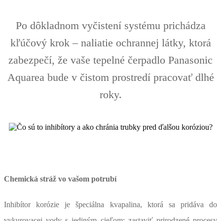
Po dôkladnom vyčistení systému prichádza
kľúčový krok – naliatie ochrannej látky, ktorá
zabezpečí, že vaše tepelné čerpadlo Panasonic
Aquarea bude v čistom prostredí pracovať dlhé
roky.
Chemická stráž vo vašom potrubí
Inhibítor korózie je špeciálna kvapalina, ktorá sa pridáva do
vykurovacej vody s jediným cieľom: zastaviť prirodzené procesy