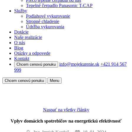
Prečo tepelné čerpadlá od nás
Tepelné čerpadlo Panasonic T-CAP
Služby
Podlahové vykurovanie
Stropné chladenie
Údržba vykurovania
Dotácie
Naše realizácie
O nás
Blog
Otázky a odpovede
Kontakt
info@mojekurenie.sk
+421 914 567
Chcem cenovú ponuku
999
Chcem cenovú ponuku
Menu
Naspať na všetky články
Vplyv domácich spotrebičov na energetickú efektívnosť