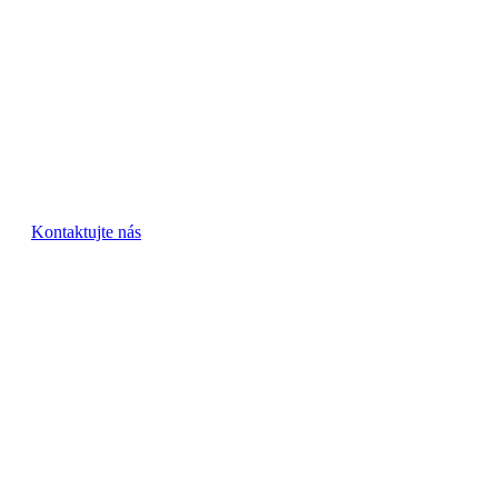
Máte záujem o niektorú z našich
služieb?
Budeme radi ak nás skontaktujete a necháte si vypracovať
cenovú ponuku.
Kontaktujte nás