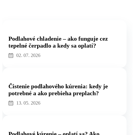
Podobné články
Podlahové chladenie – ako funguje cez tepelné čerpadlo a kedy
sa oplatí?
Podlahové chladenie – ako funguje cez
tepelné čerpadlo a kedy sa oplatí?
02. 07. 2026
Čistenie podlahového kúrenia: kedy je potrebné a ako prebieha
preplach?
Čistenie podlahového kúrenia: kedy je
potrebné a ako prebieha preplach?
13. 05. 2026
Podlahové kúrenie – oplatí sa? Ako funguje a pre koho je
vhodné?
Podlahové kúrenie – oplatí sa? Ako