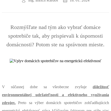
Ing. Imrich Kardoš
18. 01. 2024
Rozmýšľate nad tým ako vybrať domáce
spotrebiče tak, aby prispievali k úspornosti
domácnosti? Potom ste na správnom mieste.
V súčasnej dobe sa všeobecne zvyšuje
dôležitosť
environmentálnej udržateľnosti a efektívneho využívania
zdrojov.
Preto sa výber domácich spotrebičov zohľadňujúcich
energetickú efektívnosť stáva kľúčovým faktorom pre stále viac