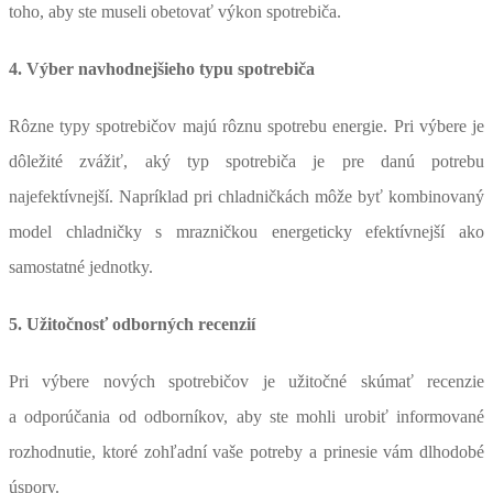
toho, aby ste museli obetovať výkon spotrebiča.
4. Výber navhodnejšieho typu spotrebiča
Rôzne typy spotrebičov majú rôznu spotrebu energie. Pri výbere je
dôležité zvážiť, aký typ spotrebiča je pre danú potrebu
najefektívnejší. Napríklad pri chladničkách môže byť kombinovaný
model chladničky s mrazničkou energeticky efektívnejší ako
samostatné jednotky.
5. Užitočnosť odborných recenzií
Pri výbere nových spotrebičov je užitočné skúmať recenzie
a odporúčania od odborníkov, aby ste mohli urobiť informované
rozhodnutie, ktoré zohľadní vaše potreby a prinesie vám dlhodobé
úspory.