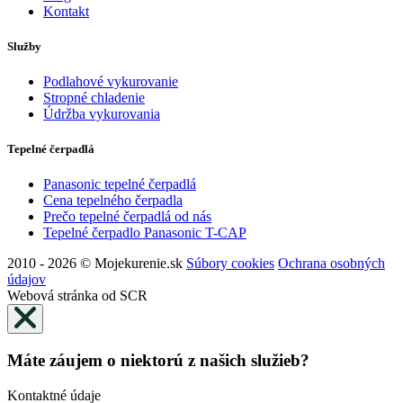
Kontakt
Služby
Podlahové vykurovanie
Stropné chladenie
Údržba vykurovania
Tepelné čerpadlá
Panasonic tepelné čerpadlá
Cena tepelného čerpadla
Prečo tepelné čerpadlá od nás
Tepelné čerpadlo Panasonic T-CAP
2010 - 2026 © Mojekurenie.sk
Súbory cookies
Ochrana osobných
údajov
Webová stránka od SCR
Máte záujem o niektorú z našich služieb?
Kontaktné údaje