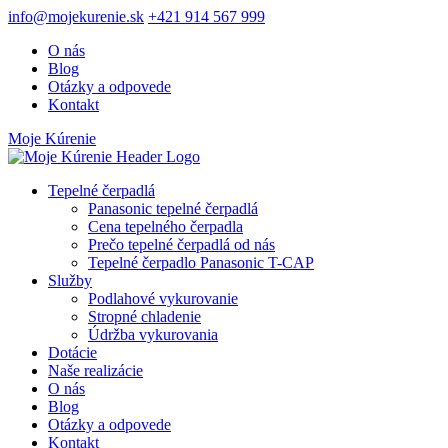
info@mojekurenie.sk
+421 914 567 999
O nás
Blog
Otázky a odpovede
Kontakt
Moje Kúrenie
Tepelné čerpadlá
Panasonic tepelné čerpadlá
Cena tepelného čerpadla
Prečo tepelné čerpadlá od nás
Tepelné čerpadlo Panasonic T-CAP
Služby
Podlahové vykurovanie
Stropné chladenie
Údržba vykurovania
Dotácie
Naše realizácie
O nás
Blog
Otázky a odpovede
Kontakt