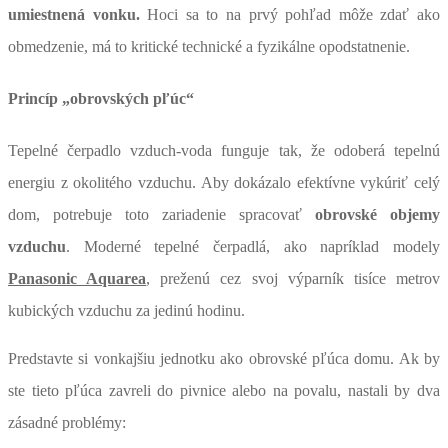
umiestnená vonku.
Hoci sa to na prvý pohľad môže zdať ako
obmedzenie, má to kritické technické a fyzikálne opodstatnenie.
Princíp „obrovských pľúc“
Tepelné čerpadlo vzduch-voda funguje tak, že odoberá tepelnú
energiu z okolitého vzduchu. Aby dokázalo efektívne vykúriť celý
dom, potrebuje toto zariadenie spracovať
obrovské objemy
vzduchu
. Moderné tepelné čerpadlá, ako napríklad modely
Panasonic Aquarea
, preženú cez svoj výparník tisíce metrov
kubických vzduchu za jedinú hodinu.
Predstavte si vonkajšiu jednotku ako obrovské pľúca domu. Ak by
ste tieto pľúca zavreli do pivnice alebo na povalu, nastali by dva
zásadné problémy: