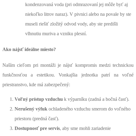
kondenzovaná voda (pri odmrazovaní jej môže byť aj
niekoľko litrov naraz). V pivnici alebo na povale by ste
museli riešiť zložitý odvod vody, aby ste predišli
vlhnutiu muriva a vzniku plesní.
Ako nájsť ideálne miesto?
Naším cieľom pri montáži je nájsť kompromis medzi technickou
funkčnosťou a estetikou. Vonkajšia jednotka patrí na voľné
priestranstvo, kde má zabezpečený:
Voľný prístup vzduchu
k výparníku (zadná a bočná časť).
Nerušený výfuk
ochladeného vzduchu smerom do voľného
priestoru (predná časť).
Dostupnosť pre servis
, aby sme mohli zariadenie