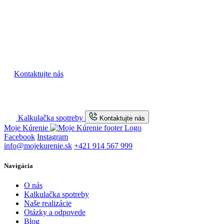
služieb?
Budeme radi ak nás skontaktujete a necháte si vypracovať
cenovú ponuku.
Kontaktujte nás
Kalkulačka spotreby
Kontaktujte nás
Moje Kúrenie
Facebook
Instagram
info@mojekurenie.sk
+421 914 567 999
Navigácia
O nás
Kalkulačka spotreby
Naše realizácie
Otázky a odpovede
Blog