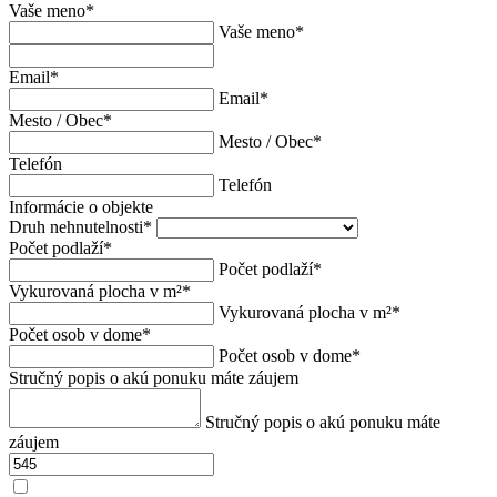
Vaše meno
*
Vaše meno
*
Email
*
Email
*
Mesto / Obec
*
Mesto / Obec
*
Telefón
Telefón
Informácie o objekte
Druh nehnutelnosti
*
Počet podlaží
*
Počet podlaží
*
Vykurovaná plocha v m²
*
Vykurovaná plocha v m²
*
Počet osob v dome
*
Počet osob v dome
*
Stručný popis o akú ponuku máte záujem
Stručný popis o akú ponuku máte
záujem