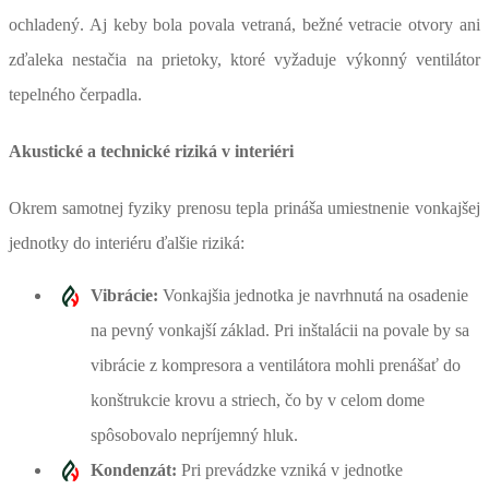
ochladený. Aj keby bola povala vetraná, bežné vetracie otvory ani
zďaleka nestačia na prietoky, ktoré vyžaduje výkonný ventilátor
tepelného čerpadla.
Akustické a technické riziká v interiéri
Okrem samotnej fyziky prenosu tepla prináša umiestnenie vonkajšej
jednotky do interiéru ďalšie riziká:
Vibrácie:
Vonkajšia jednotka je navrhnutá na osadenie
na pevný vonkajší základ. Pri inštalácii na povale by sa
vibrácie z kompresora a ventilátora mohli prenášať do
konštrukcie krovu a striech, čo by v celom dome
spôsobovalo nepríjemný hluk.
Kondenzát:
Pri prevádzke vzniká v jednotke