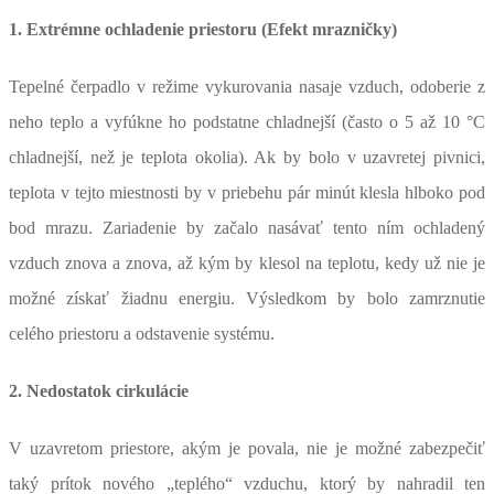
1. Extrémne ochladenie priestoru (Efekt mrazničky)
Tepelné čerpadlo v režime vykurovania nasaje vzduch, odoberie z
neho teplo a vyfúkne ho podstatne chladnejší (často o 5 až 10 °C
chladnejší, než je teplota okolia). Ak by bolo v uzavretej pivnici,
teplota v tejto miestnosti by v priebehu pár minút klesla hlboko pod
bod mrazu. Zariadenie by začalo nasávať tento ním ochladený
vzduch znova a znova, až kým by klesol na teplotu, kedy už nie je
možné získať žiadnu energiu. Výsledkom by bolo zamrznutie
celého priestoru a odstavenie systému.
2. Nedostatok cirkulácie
V uzavretom priestore, akým je povala, nie je možné zabezpečiť
taký prítok nového „teplého“ vzduchu, ktorý by nahradil ten