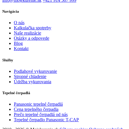
info@mojekurenie.sk
+421 914 567 999
Navigácia
O nás
Kalkulačka spotreby
Naše realizácie
Otázky a odpovede
Blog
Kontakt
Služby
Podlahové vykurovanie
Stropné chladenie
Údržba vykurovania
Tepelné čerpadlá
Panasonic tepelné čerpadlá
Cena tepelného čerpadla
Prečo tepelné čerpadlá od nás
Tepelné čerpadlo Panasonic T-CAP