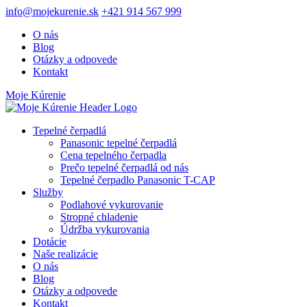
info@mojekurenie.sk
+421 914 567 999
O nás
Blog
Otázky a odpovede
Kontakt
Moje Kúrenie
Tepelné čerpadlá
Panasonic tepelné čerpadlá
Cena tepelného čerpadla
Prečo tepelné čerpadlá od nás
Tepelné čerpadlo Panasonic T-CAP
Služby
Podlahové vykurovanie
Stropné chladenie
Údržba vykurovania
Dotácie
Naše realizácie
O nás
Blog
Otázky a odpovede
Kontakt