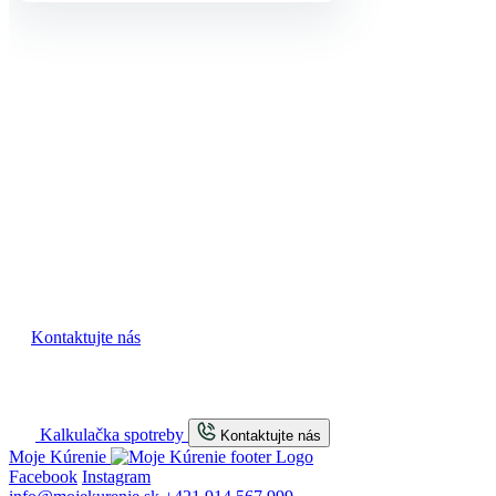
Máte záujem o niektorú z našich
služieb?
Budeme radi ak nás skontaktujete a necháte si vypracovať
cenovú ponuku.
Kontaktujte nás
Kalkulačka spotreby
Kontaktujte nás
Moje Kúrenie
Facebook
Instagram