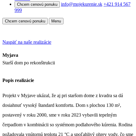
info@mojekurenie.sk
+421 914 567
Chcem cenovú ponuku
999
Chcem cenovú ponuku
Menu
Naspäť na naše realizácie
Myjava
Starší dom po rekonštrukcii
Popis realizácie
Projekt v Myjave ukázal, že aj pri staršom dome z kvadra sa dá
dosiahnuť vysoký štandard komfortu. Dom s plochou 130 m²,
postavený v roku 2000, sme v roku 2023 vybavili tepelným
čerpadlom v kombinácii so systémom podlahového kúrenia. Rodina
požadovala vnútornú teplotu 21 °C a spoľahlivý ohrev vody, čo sme