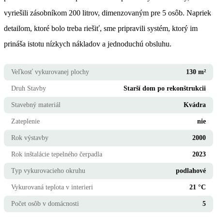
vyriešili zásobníkom 200 litrov, dimenzovaným pre 5 osôb. Napriek
detailom, ktoré bolo treba riešiť, sme pripravili systém, ktorý im
prináša istotu nízkych nákladov a jednoduchú obsluhu.
Veľkosť vykurovanej plochy
130 m²
Druh Stavby
Starší dom po rekonštrukcii
Stavebný materiál
Kvádra
Zateplenie
nie
Rok výstavby
2000
Rok inštalácie tepelného čerpadla
2023
Typ vykurovacieho okruhu
podlahové
Vykurovaná teplota v interieri
21 °C
Počet osôb v domácnosti
5