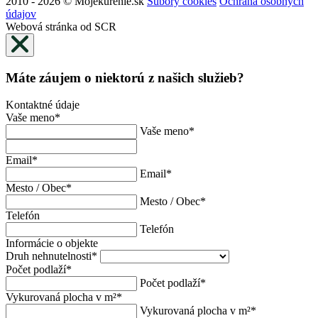
2010 - 2026 © Mojekurenie.sk
Súbory cookies
Ochrana osobných
údajov
Webová stránka od SCR
Máte záujem o niektorú z našich služieb?
Kontaktné údaje
Vaše meno
*
Vaše meno
*
Email
*
Email
*
Mesto / Obec
*
Mesto / Obec
*
Telefón
Telefón
Informácie o objekte
Druh nehnutelnosti
*
Počet podlaží
*
Počet podlaží
*
Vykurovaná plocha v m²
*
Vykurovaná plocha v m²
*