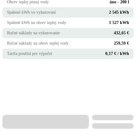
Ohrev teplej pitnej vody
áno - 200 l
Spálené kWh vo vykurovaní
2 545 kWh
Spálené kWh na ohrev teplej vody
1 527 kWh
Ročné náklady na vykurovanie
432,65 €
Ročné náklady na ohrev teplej vody
259,59 €
Tarifa použitá pre výpočet
0,17 € / kWh
Celkové ročné náklady na
692,24 €/rok
prevádzku tepelného čerpadla